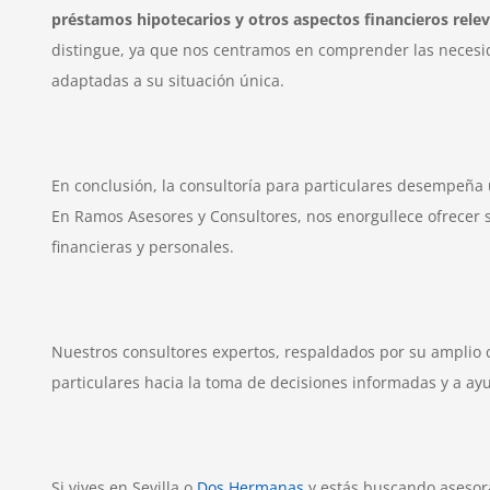
préstamos hipotecarios y otros aspectos financieros relev
distingue, ya que nos centramos en comprender las necesida
adaptadas a su situación única.
En conclusión, la consultoría para particulares desempeña u
En Ramos Asesores y Consultores, nos enorgullece ofrecer s
financieras y personales.
Nuestros consultores expertos, respaldados por su amplio 
particulares hacia la toma de decisiones informadas y a ay
Si vives en Sevilla o
Dos Hermanas
y estás buscando asesor