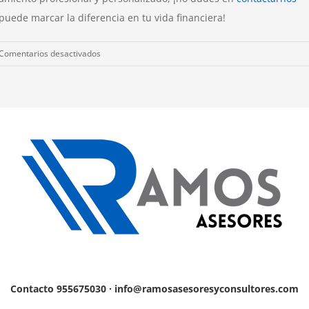
puede marcar la diferencia en tu vida financiera!
en
Comentarios desactivados
La
consultoría
para
particulares:
impulsando
el
éxito
financiero
y
personal
Contacto 955675030 · info@ramosasesoresyconsultores.com