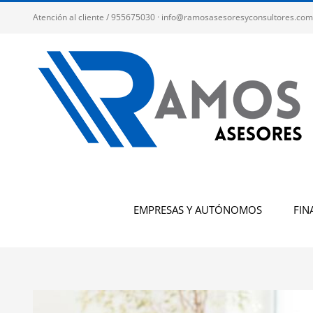
Saltar
Atención al cliente / 955675030 · info@ramosasesoresyconsultores.com
al
contenido
EMPRESAS Y AUTÓNOMOS
FIN
Ver